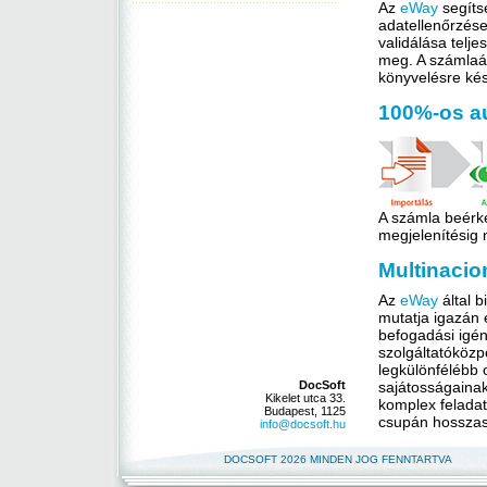
Az
eWay
segíts
adatellenőrzése
validálása telj
meg. A számlaá
könyvelésre kés
100%-os a
A számla beérk
megjelenítésig 
Multinacio
Az
eWay
által 
mutatja igazán 
befogadási igény
szolgáltatóközp
legkülönfélébb 
DocSoft
sajátosságaina
Kikelet utca 33.
komplex felada
Budapest
,
1125
csupán hosszas 
info@docsoft.hu
DOCSOFT 2026 MINDEN JOG FENNTARTVA