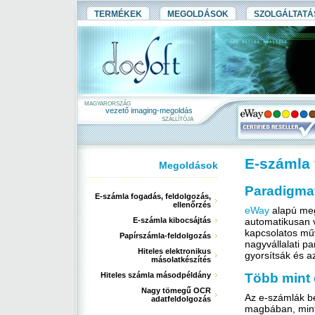
TERMÉKEK
MEGOLDÁSOK
SZOLGÁLTAT
MAGYARORSZÁG
vezető imaging-megoldás
SZÁLLÍTÓJA
E-számla 
Megoldások
Paradigma
E-számla fogadás, feldolgozás,
ellenőrzés
eWay
alapú meg
E-számla kibocsájtás
automatikusan v
kapcsolatos műv
Papírszámla-feldolgozás
nagyvállalati p
Hiteles elektronikus
gyorsítsák és a
másolatkészítés
Hiteles számla másodpéldány
Több mint
Nagy tömegű OCR
Az e-számlák be
adatfeldolgozás
magbában, mint 