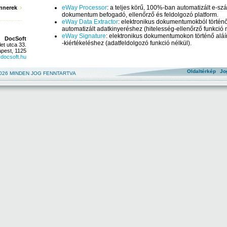
eWay Processor
: a teljes körű, 100%-ban automatizált e-sz
nnerek
dokumentum befogadó, ellenőrző és feldolgozó platform.
eWay Data Extractor
: elektronikus dokumentumokból törté
automatizált adatkinyeréshez (hitelesség-ellenőrző funkció n
eWay Signature
: elektronikus dokumentumokon történő aláí
DocSoft
-kiértékeléshez (adatfeldolgozó funkció nélkül).
let utca 33.
pest
,
1125
docsoft.hu
Oldaltérkép
Jo
026 MINDEN JOG FENNTARTVA