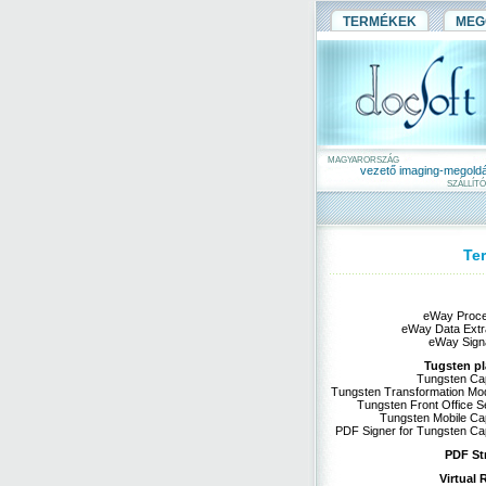
TERMÉKEK
MEG
MAGYARORSZÁG
vezető imaging-megold
SZÁLLÍTÓ
Te
eWay Proc
eWay Data Extr
eWay Sign
Tugsten pl
Tungsten Ca
Tungsten Transformation Mo
Tungsten Front Office S
Tungsten Mobile Ca
PDF Signer for Tungsten Ca
PDF St
Virtual