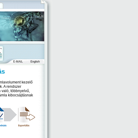
E-MAIL
English
ás
zámlavolument kezelő
k. A rendszer
 való, többnyelvű,
zámla kibocsájtásnak