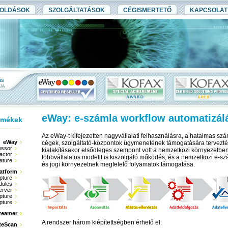
OLDÁSOK
SZOLGÁLTATÁSOK
CÉGISMERTETŐ
KAPCSOLAT
ás
JA
eWay: e-számla workflow automatizál
rmékek
Az eWay-t kifejezetten nagyvállalati felhasználásra, a hatalmas s
eWay
cégek, szolgáltató-központok ügymenetének támogatására tervezté
essor
kialakításakor elsődleges szempont volt a nemzetközi környezetben
actor
többvállalatos modellt is kiszolgáló működés, és a nemzetközi e-s
ature
és jogi környezetnek megfelelő folyamatok támogatása.
atform
pture
dules
erver
pture
pture
reamer
A rendszer három kiépítettségben érhető el:
 ReScan