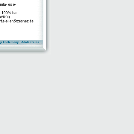
ámla- és e-
nő 100%-ban
élkül).
rás-ellenőrzéshez és
gi közlemény
Adatkezelés