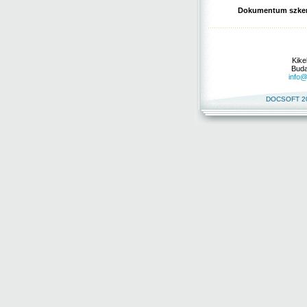
Dokumentum szke
Kike
Buda
info@
DOCSOFT 2